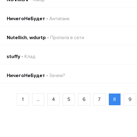
НичегоНеБудет
-
Антипанк
Nutellich, wdurtp
-
Пропала в сети
stuffy
-
Клад
НичегоНеБудет
-
Зачем?
1
...
4
5
6
7
8
9