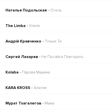
Наталья Подольская
-
Отель
The Limba
-
Уляля
Андрій Кравченко
-
Тільки Ти
Сергей Лазарев
-
Не Пытайся Повторить
Kolaba
-
Парова Машина
KARA KROSS
-
Апатия
Мурат Тхагалегов
-
Мама