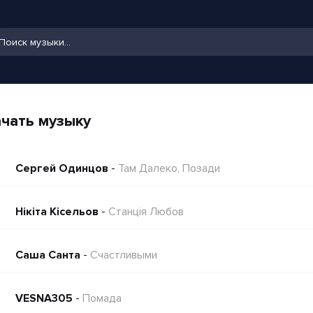
чать музыку
Сергей Одинцов
-
Там Далеко, Позади
Нікіта Кісельов
-
Станція Любов
Саша Санта
-
Счастливыми
VESNA305
-
Помада