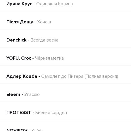
Ирина Круг
-
Одинокая Калина
Пiсля Дощу
-
Хочеш
Denchick
-
Всегда весна
YOFU, Crox
-
Чёрная метка
Адлер Коцба
-
Самолёт до Питера (Полная версия)
Eleem
-
Угасаю
ПРОTESST
-
Биение сердец
NOVIKOV
-
Кайф