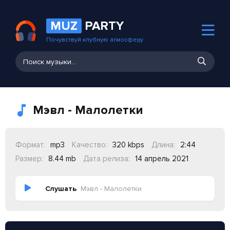
MUZ
PARTY
Почувствуй клубную атмосферу
Мэвл - Малолетки
Формат:
mp3
Качество:
320 kbps
Длина:
2:44
Размер:
8.44 mb
Дата релиза:
14 апрель 2021
Слушать
Мэвл - Малолетки