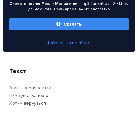
Скачать песню Мэвл - Малолетки
в mp3 битрейтом 320 kbps,
длиною 2:44 и размером 8.44 мб бесплатно
Скачать
Добавить в плейлист
Текст
А мы как малолетки
Нам действо мало
Хотим вернуться