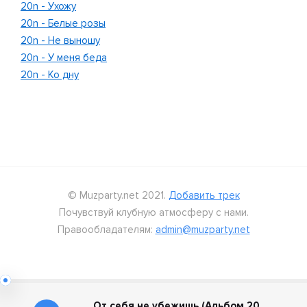
20n - Ухожу
20n - Белые розы
20n - Не выношу
20n - У меня беда
20n - Ко дну
© Muzparty.net 2021.
Добавить трек
Почувствуй клубную атмосферу с нами.
Правообладателям:
admin@muzparty.net
От себя не убежишь (Альбом 2021)