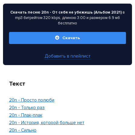
Скачать песню 20n - От себя не убежишь (Альбом 2021)
в
mp3 битрейтом 320 kbps, длиною 3:00 и размером 6.9 мб
бесплатно
Скачать
Добавить в плейлист
Текст
20n - Просто полюби
20n - Только раз
20n - Плак-плак
20n - История, которой больше нет
20n - Сильно