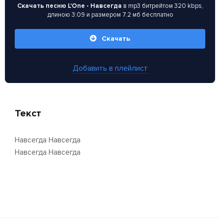
Скачать песню L'One - Навсегда
в mp3 битрейтом 320 kbps,
длиною 3:09 и размером 7.2 мб бесплатно
Скачать
Добавить в плейлист
Текст
Навсегда Навсегда
Навсегда Навсегда