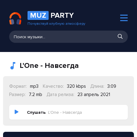
MUZ
PARTY
Почувствуй клубную атмосферу
L'One - Навсегда
Формат:
mp3
Качество:
320 kbps
Длина:
3:09
Размер:
7.2 mb
Дата релиза:
23 апрель 2021
Слушать
L'One - Навсегда