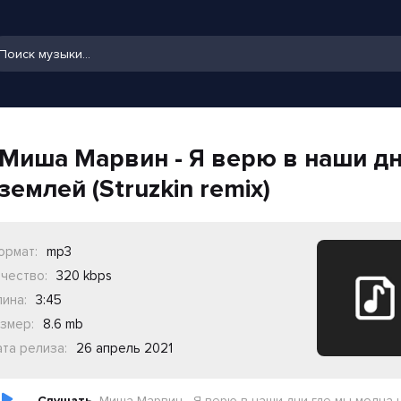
Миша Марвин - Я верю в наши дн
землей (Struzkin remix)
ормат:
mp3
чество:
320 kbps
ина:
3:45
змер:
8.6 mb
та релиза:
26 апрель 2021
Слушать
Миша Марвин - Я верю в наши дни где мы молча над землей (Struzkin rem