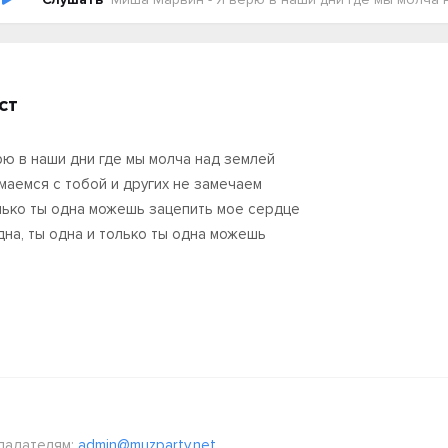
ст
рю в наши дни где мы молча над землей
маемся с тобой и других не замечаем
лько ты одна можешь зацепить мое сердце
дна, ты одна и только ты одна можешь
ладателям:
admin@muzparty.net