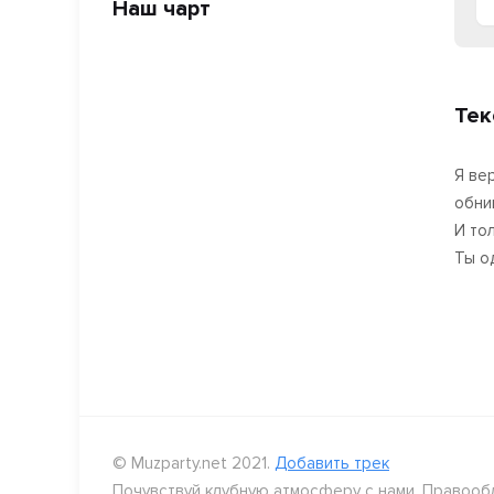
Наш чарт
Тек
Я ве
обни
И то
Ты о
© Muzparty.net 2021.
Добавить трек
Почувствуй клубную атмосферу с нами. Правооб