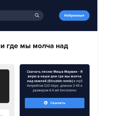
Избранные
и где мы молча над
Скачать песню Миша Марвин - Я
верю в наши дни где мы молча
над землей (Struzkin remix)
в mp3
битрейтом 320 kbps, длиною 3:45 и
размером 8.6 мб бесплатно
Скачать
ix)