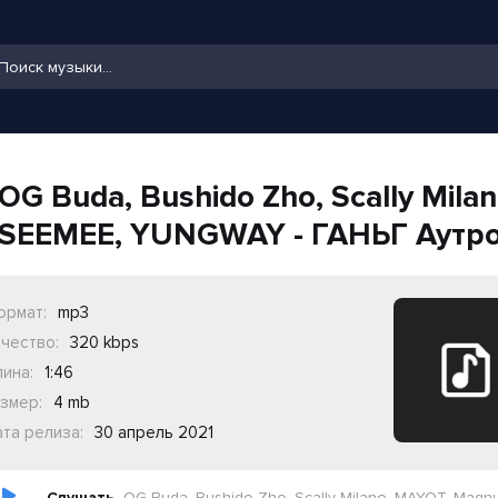
OG Buda, Bushido Zho, Scally Mil
SEEMEE, YUNGWAY - ГАНЬГ Аутр
ормат:
mp3
чество:
320 kbps
ина:
1:46
змер:
4 mb
та релиза:
30 апрель 2021
Слушать
OG Buda, Bushido Zho, Scally Milano, MAYOT, Magnum Opus, SEEMEE, YUNGWAY - ГАНЬГ А