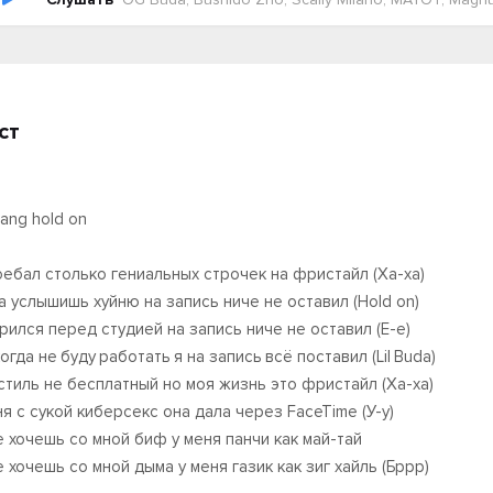
ст
ang hold on
оебал столько гениальных строчек на фристайл (Ха-ха)
а услышишь хуйню на запись ниче не оставил (Hold on)
рился перед студией на запись ниче не оставил (Е-е)
огда не буду работать я на запись всё поставил (Lil Buda)
стиль не бесплатный но моя жизнь это фристайл (Ха-ха)
ня с сукой киберсекс она дала через FaceTime (У-у)
е хочешь со мной биф у меня панчи как май-тай
е хочешь со мной дыма у меня газик как зиг хайль (Бррр)