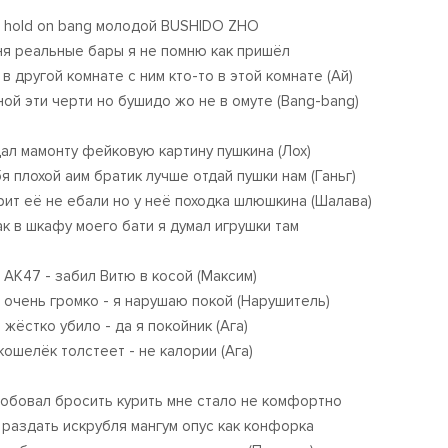
 hold on bang молодой BUSHIDO ZHO
ня реальные бары я не помню как пришёл
 в другой комнате с ним кто-то в этой комнате (Ай)
ной эти черти но бушидо жо не в омуте (Bang-bang)
ал мамонту фейковую картину пушкина (Лох)
бя плохой аим братик лучше отдай пушки нам (Ганьг)
рит её не ебали но y неё походка шлюшкина (Шалава)
ак в шкафу моего бати я думал игрушки там
 АК47 - забил Витю в косой (Максим)
 очень громко - я нарушаю покой (Нарушитель)
 жёстко убило - да я покойник (Ага)
кошелёк толстеет - не калории (Ага)
обовал бросить курить мне стало не комфортно
 раздать искрубля мангум опус как конфорка