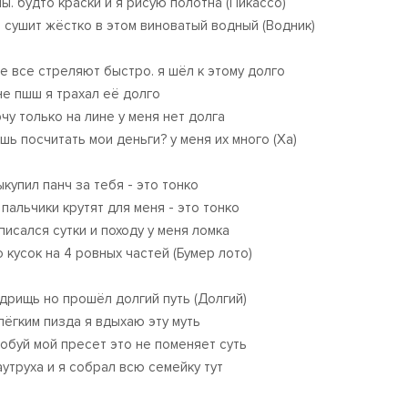
ы. будто краски и я рисую полотна (Пикассо)
 сушит жёстко в этом виноватый водный (Водник)
е все стреляют быстро. я шёл к этому долго
не пшш я трахал её долго
рчу только на лине у меня нет долга
шь посчитать мои деньги? у меня их много (Ха)
ыкупил панч за тебя - это тонко
 пальчики крутят для меня - это тонко
писался сутки и походу у меня ломка
 кусок на 4 ровных частей (Бумер лото)
 дрищь но прошёл долгий путь (Долгий)
лёгким пизда я вдыхаю эту муть
обуй мой пресет это не поменяет суть
аутруха и я собрал всю семейку тут