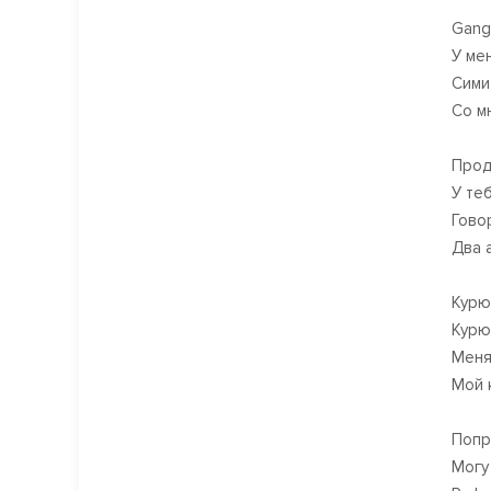
Gang
У ме
Сими
Со м
Прод
У те
Гово
Два 
Курю
Курю
Меня
Мой 
Попр
Могу