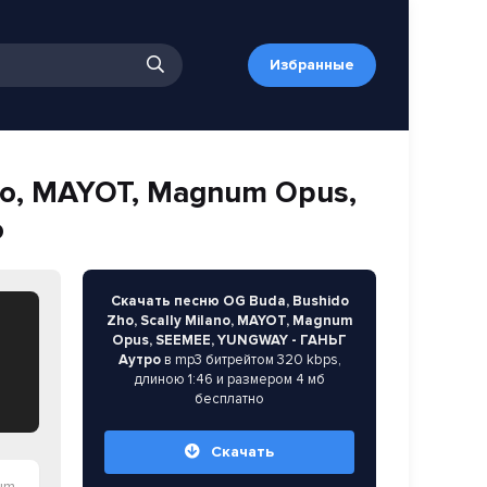
Избранные
ano, MAYOT, Magnum Opus,
о
Скачать песню OG Buda, Bushido
Zho, Scally Milano, MAYOT, Magnum
Opus, SEEMEE, YUNGWAY - ГАНЬГ
Аутро
в mp3 битрейтом 320 kbps,
длиною 1:46 и размером 4 мб
бесплатно
Скачать
утро