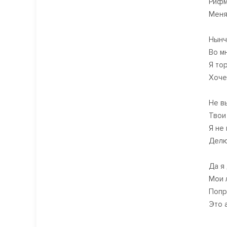
Рифм
Меня
Нынч
Во м
Я то
Хоче
Не в
Твои
Я не 
Делю
Да я
Мои 
Попр
Это 