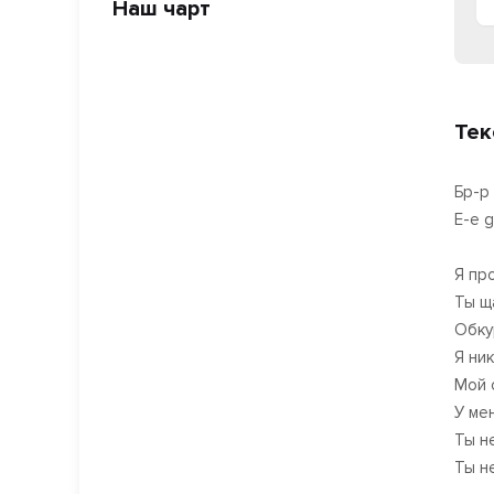
Наш чарт
Тек
Бр-р
Е-е g
Я пр
Ты щ
Обку
Я ник
Мой 
У ме
Ты н
Ты н