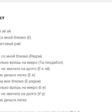
ст
 эй эй
со мной близко (Е)
етовый рай
а со мной близко (Рядом)
олько врёшь на микро (Ты пиздабол)
не хватило на долго (Е е эй)
ю деньги легко (Е е)
на мне близко (Е рядом)
олько врёшь на микро (Е е)
не хватило на долго (У-у)
ю деньги легко