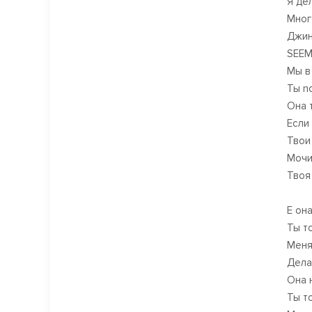
Я де
Мног
Джин
SEEM
Мы в
Ты n
Она 
Если
Твои
Мочи
Твоя
Е она
Ты т
Меня 
Дела
Она 
Ты т