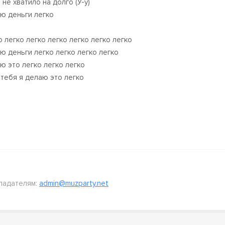
не хватило на долго (У-у)
ю деньги легко
о легко легко легко легко легко легко
ю деньги легко легко легко легко
ю это легко легко легко
 тебя я делаю это легко
ладателям:
admin@muzparty.net