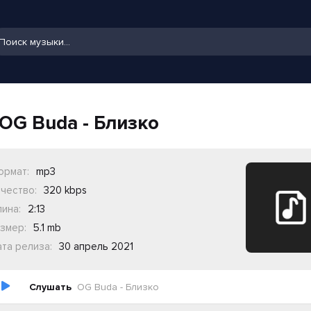
OG Buda - Близко
ормат:
mp3
чество:
320 kbps
ина:
2:13
змер:
5.1 mb
та релиза:
30 апрель 2021
Слушать
OG Buda - Близко