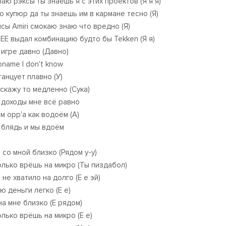
лаю рэксы ты знаешь я с этих проектов (Я я я)
о купюр да ты знаешь им в кармане тесно (Я)
сы Amiri смокаю знаю что вредно (Я)
EE выдал комбинацию будто бы Tekken (Я я)
 игре давно (Давно)
oname I don't know
танцует плавно (У)
 скажу то медленно (Сука)
 доходы мне всё равно
м opp'а как водоём (А)
 блядь и мы вдоём
 со мной близко (Рядом у-у)
олько врёшь на микро (Ты пиздабол)
не хватило на долго (Е е эй)
ю деньги легко (Е е)
на мне близко (Е рядом)
олько врёшь на микро (Е е)