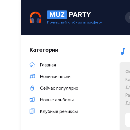
MUZ
PARTY
Почувствуй клубную атмосферу
Категории
Главная
Ф
Новинки песни
Ка
Дл
Сейчас популярно
Ра
Новые альбомы
Да
Клубные ремиксы