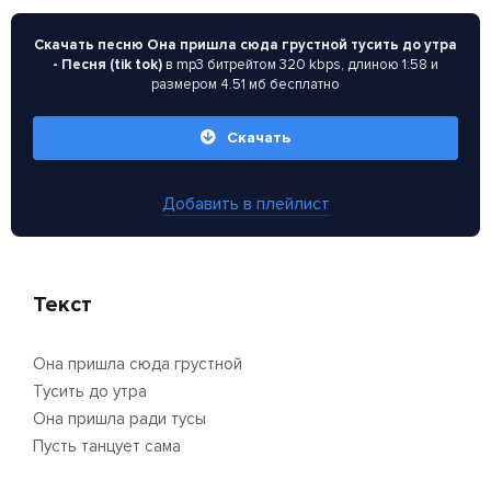
Скачать песню Она пришла сюда грустной тусить до утра
- Песня (tik tok)
в mp3 битрейтом 320 kbps, длиною 1:58 и
размером 4.51 мб бесплатно
Скачать
Добавить в плейлист
Текст
Она пришла сюда грустной
Тусить до утра
Она пришла ради тусы
Пусть танцует сама