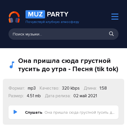
MUZ
PARTY
Почувствуй клубную атмосферу
Она пришла сюда грустной
тусить до утра - Песня (tik tok)
Формат:
mp3
Качество:
320 kbps
Длина:
1:58
Размер:
4.51 mb
Дата релиза:
02 май 2021
Слушать
Она пришла сюда грустной тусить до утра - Песня (tik tok)