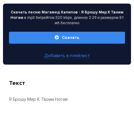
Скачать песню Магамед Халилов - Я Брошу Мир К Твоим
Ногам
в mp3 битрейтом 320 kbps, длиною 3:29 и размером 8.1
мб бесплатно
Скачать
Добавить в плейлист
Текст
Я Брошу Мир К Твоим Ногам