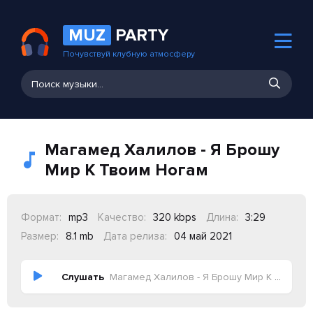
MUZ
PARTY
Почувствуй клубную атмосферу
Магамед Халилов - Я Брошу
Мир К Твоим Ногам
Формат:
mp3
Качество:
320 kbps
Длина:
3:29
Размер:
8.1 mb
Дата релиза:
04 май 2021
Слушать
Магамед Халилов - Я Брошу Мир К Твоим Ногам