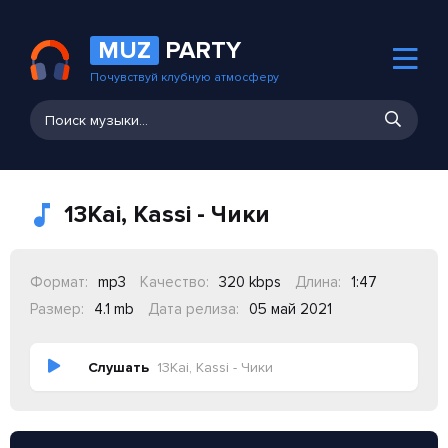
MUZ
PARTY
Почувствуй клубную атмосферу
13Kai, Kassi - Чики
Формат:
mp3
Качество:
320 kbps
Длина:
1:47
Размер:
4.1 mb
Дата релиза:
05 май 2021
Слушать
13Kai, Kassi - Чики