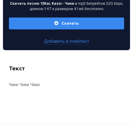
Скачать песню 13Kai, Kassi - Чики
в mp3 битрейтом 320 kbps,
длиною 1:47 и размером 4.1 мб бесплатно
Скачать
Добавить в плейлист
Текст
Чики Чики Чики