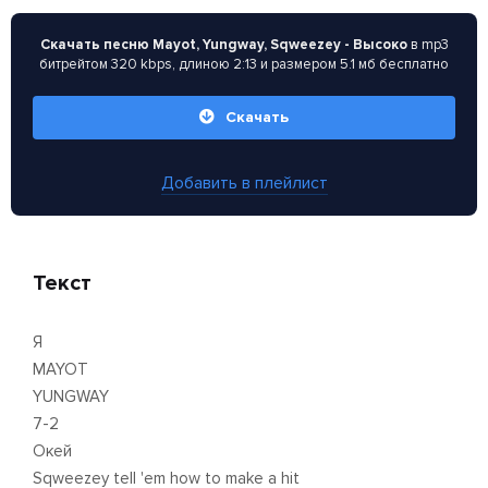
Скачать песню Mayot, Yungway, Sqweezey - Высоко
в mp3
битрейтом 320 kbps, длиною 2:13 и размером 5.1 мб бесплатно
Скачать
Добавить в плейлист
Текст
Я
MAYOT
YUNGWAY
7-2
Окей
Sqweezey tell 'em how to make a hit