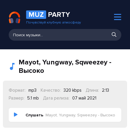
MUZ
PARTY
Почувствуй клубную атмосферу
Mayot, Yungway, Sqweezey -
Высоко
Формат:
mp3
Качество:
320 kbps
Длина:
2:13
Размер:
5.1 mb
Дата релиза:
07 май 2021
Слушать
Mayot, Yungway, Sqweezey - Высоко