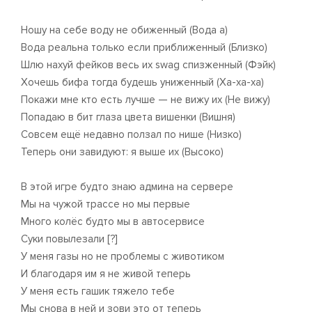
Ношу на себе воду не обиженный (Вода а)
Вода реальна только если приближенный (Близко)
Шлю нахуй фейков весь их swag спизженный (Фэйк)
Хочешь бифа тогда будешь униженный (Ха-ха-ха)
Покажи мне кто есть лучше — не вижу их (Не вижу)
Попадаю в бит глаза цвета вишенки (Вишня)
Совсем ещё недавно ползал по нише (Низко)
Теперь они завидуют: я выше их (Высоко)
В этой игре будто знаю админа на сервере
Мы на чужой трассе но мы первые
Много колёс будто мы в автосервисе
Суки повылезали [?]
У меня газы но не проблемы с животиком
И благодаря им я не живой теперь
У меня есть гашик тяжело тебе
Мы снова в ней и зови это от теперь