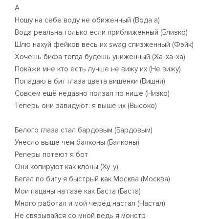
А
Ношу на себе воду не обиженный (Вода а)
Вода реальна только если приближенный (Близко)
Шлю нахуй фейков весь их swag спизженный (Фэйк)
Хочешь бифа тогда будешь униженный (Ха-ха-ха)
Покажи мне кто есть лучше не вижу их (Не вижу)
Попадаю в бит глаза цвета вишенки (Вишня)
Совсем ещё недавно ползал по нише (Низко)
Теперь они завидуют: я выше их (Высоко)
Белого глаза стал бардовым (Бардовым)
Унесло выше чем балконы (Балконы)
Реперы потеют я бот
Они копируют как клоны (Ху-у)
Бегал по биту я быстрый как Москва (Москва)
Мои пацаны на газе как Баста (Баста)
Много работал и мой черёд настал (Настал)
Не связывайся со мной ведь я монстр