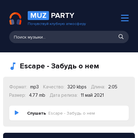
MUZ
PARTY
Почувствуй клубную атмосферу
Escape - Забудь о нем
Формат:
mp3
Качество:
320 kbps
Длина:
2:05
Размер:
4.77 mb
Дата релиза:
11 май 2021
Слушать
Escape - Забудь о нем