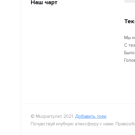
Наш чарт
Тек
Мы н
С те
Было
Голо
© Muzparty.net 2021.
Добавить трек
Почувствуй клубную атмосферу с нами. Правооб