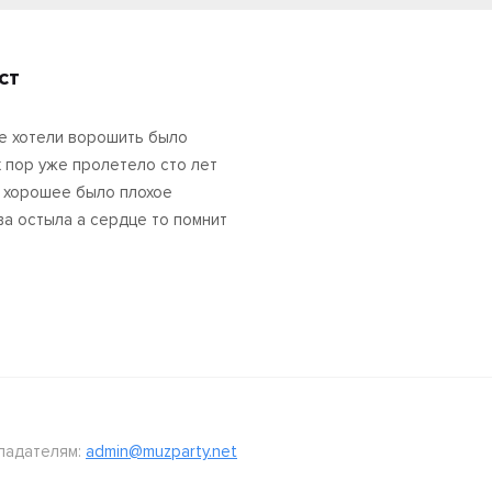
ст
е хотели ворошить было
х пор уже пролетело сто лет
 хорошее было плохое
ва остыла а сердце то помнит
ладателям:
admin@muzparty.net