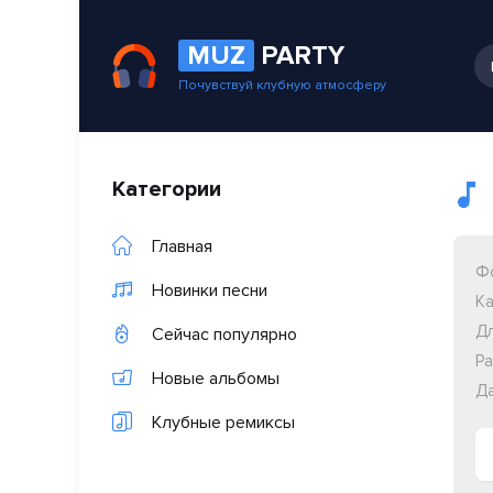
MUZ
PARTY
Почувствуй клубную атмосферу
Категории
Главная
Ф
Новинки песни
Ка
Дл
Сейчас популярно
Ра
Новые альбомы
Да
Клубные ремиксы