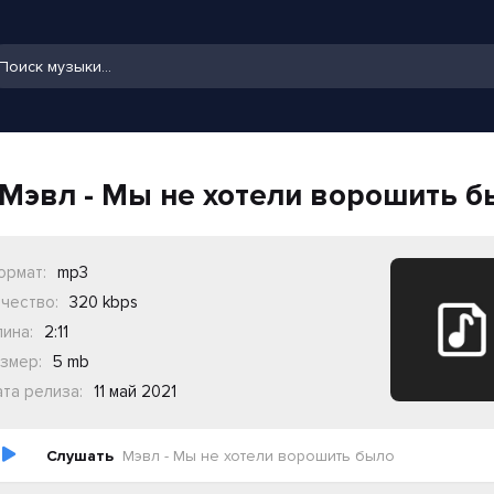
Мэвл - Мы не хотели ворошить б
ормат:
mp3
чество:
320 kbps
ина:
2:11
змер:
5 mb
та релиза:
11 май 2021
Слушать
Мэвл - Мы не хотели ворошить было