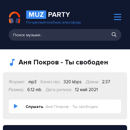
MUZ
PARTY
Почувствуй клубную атмосферу
Аня Покров - Ты свободен
Формат:
mp3
Качество:
320 kbps
Длина:
2:37
Размер:
6.12 mb
Дата релиза:
12 май 2021
Слушать
Аня Покров - Ты свободен