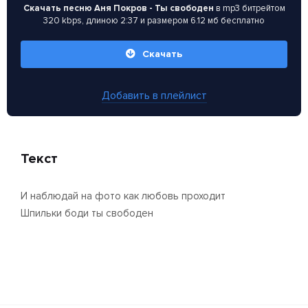
Скачать песню Аня Покров - Ты свободен
в mp3 битрейтом
320 kbps, длиною 2:37 и размером 6.12 мб бесплатно
Скачать
Добавить в плейлист
Текст
И наблюдай на фото как любовь проходит
Шпильки боди ты свободен