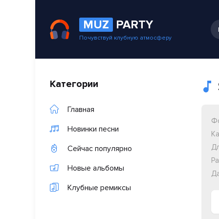
MUZ
PARTY
Почувствуй клубную атмосферу
Категории
Главная
Ф
Новинки песни
Ка
Дл
Сейчас популярно
Ра
Новые альбомы
Да
Клубные ремиксы