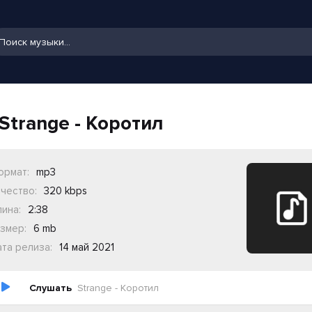
Strange - Коротил
ормат:
mp3
чество:
320 kbps
ина:
2:38
змер:
6 mb
та релиза:
14 май 2021
Слушать
Strange - Коротил