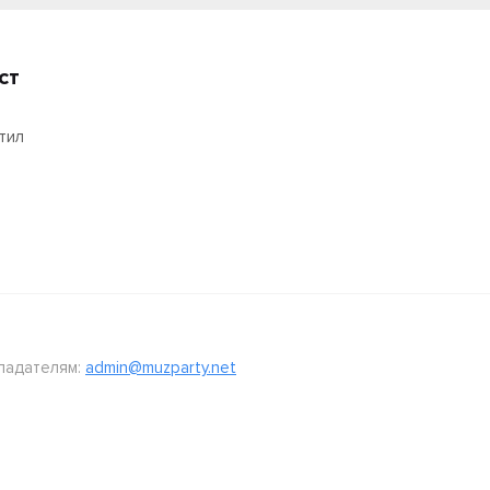
ст
тил
ладателям:
admin@muzparty.net