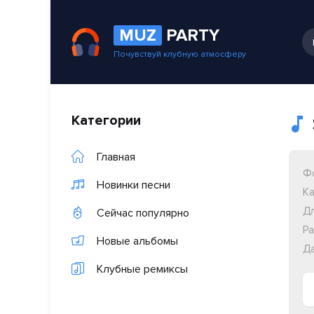
MUZ
PARTY
Почувствуй клубную атмосферу
Категории
Главная
Ф
Новинки песни
Ка
Дл
Сейчас популярно
Ра
Новые альбомы
Да
Клубные ремиксы