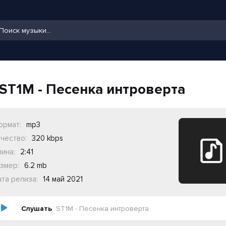
ST1M - Песенка интроверта
ормат:
mp3
чество:
320 kbps
ина:
2:41
змер:
6.2 mb
та релиза:
14 май 2021
Слушать
ST1M - Песенка интроверта