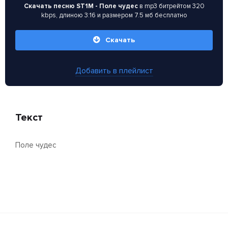
Скачать песню ST1M - Поле чудес
в mp3 битрейтом 320
kbps, длиною 3:16 и размером 7.5 мб бесплатно
Скачать
Добавить в плейлист
Текст
Поле чудес