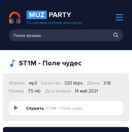
MUZ
PARTY
Почувствуй клубную атмосферу
ST1M - Поле чудес
Формат:
mp3
Качество:
320 kbps
Длина:
3:16
Размер:
7.5 mb
Дата релиза:
14 май 2021
Слушать
ST1M - Поле чудес