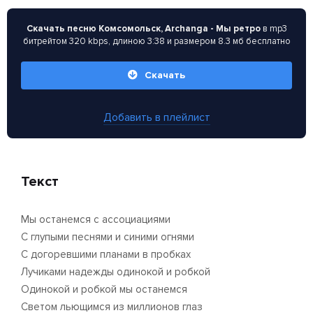
Скачать песню Комсомольск, Archanga - Мы ретро
в mp3
битрейтом 320 kbps, длиною 3:38 и размером 8.3 мб бесплатно
Скачать
Добавить в плейлист
Текст
Мы останемся с ассоциациями
С глупыми песнями и синими огнями
С догоревшими планами в пробках
Лучиками надежды одинокой и робкой
Одинокой и робкой мы останемся
Светом льющимся из миллионов глаз