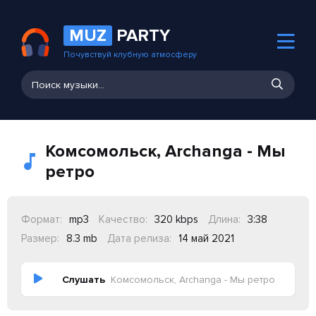
MUZ
PARTY
Почувствуй клубную атмосферу
Комсомольск, Archanga - Мы
ретро
Формат:
mp3
Качество:
320 kbps
Длина:
3:38
Размер:
8.3 mb
Дата релиза:
14 май 2021
Слушать
Комсомольск, Archanga - Мы ретро