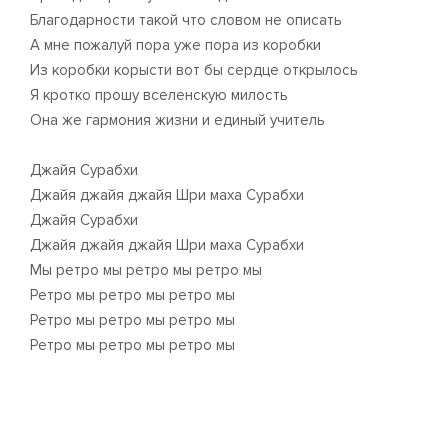
Благодарности такой что словом не описать
А мне пожалуй пора уже пора из коробки
Из коробки корысти вот бы сердце открылось
Я кротко прошу вселенскую милость
Она же гармония жизни и единый учитель
Джайя Сурабхи
Джайя джайя джайя Шри маха Сурабхи
Джайя Сурабхи
Джайя джайя джайя Шри маха Сурабхи
Мы ретро мы ретро мы ретро мы
Ретро мы ретро мы ретро мы
Ретро мы ретро мы ретро мы
Ретро мы ретро мы ретро мы