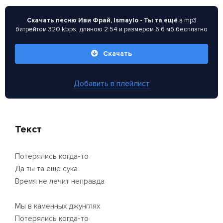
Скачать песню Иви Фрай, Ismaylo - Ты та ещё
в mp3
битрейтом 320 kbps, длиною 2:54 и размером 6.6 мб бесплатно
Скачать
Добавить в плейлист
Текст
Потерялись когда-то
Да ты та еще сука
Время не лечит неправда
Мы в каменных джунглях
Потерялись когда-то