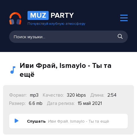
MUZ
PARTY
Почувствуй клубную атмосферу
Иви Фрай, Ismaylo - Ты та
ещё
Формат:
mp3
Качество:
320 kbps
Длина:
2:54
Размер:
6.6 mb
Дата релиза:
15 май 2021
Слушать
Иви Фрай, Ismaylo - Ты та ещё