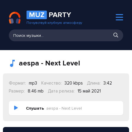
MUZ
PARTY
Почувствуй клубную атмосферу
aespa - Next Level
Формат:
mp3
Качество:
320 kbps
Длина:
3:42
Размер:
8.46 mb
Дата релиза:
15 май 2021
Слушать
aespa - Next Level