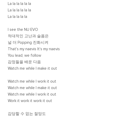
La la la la la la
La la la la la la
La la la la la
I see the NU EVO
적대적인 고난과 슬픔은
널 더 Popping 진화시켜
That's my naevis It's my naevis
You lead, we follow
감정들을 배운 다음
Watch me while I make it out
Watch me while I work it out
Watch me while I make it out
Watch me while I work it out
Work it work it work it out
감당할 수 없는 절망도