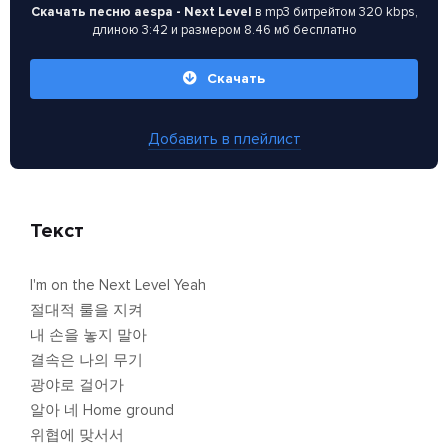
Скачать песню aespa - Next Level
в mp3 битрейтом 320 kbps,
длиною 3:42 и размером 8.46 мб бесплатно
Скачать
Добавить в плейлист
Текст
I'm on the Next Level Yeah
절대적 룰을 지켜
내 손을 놓지 말아
결속은 나의 무기
광야로 걸어가
알아 네 Home ground
위협에 맞서서