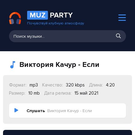
MUZ
PARTY
Почувствуй клубную атмосферу
Виктория Качур - Если
Формат:
mp3
Качество:
320 kbps
Длина:
4:20
Размер:
10 mb
Дата релиза:
15 май 2021
Слушать
Виктория Качур - Если