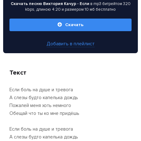
Скачать песню Виктория Качур - Если
в mp3 битрейтом 320
kbps, длиною 4:20 и размером 10 мб бесплатно
Скачать
Добавить в плейлист
Текст
Если боль на душе и тревога
А слезы будто капелька дождь
Пожалей меня хоть немного
Обещай что ты ко мне придёшь
Если боль на душе и тревога
А слезы будто капелька дождь