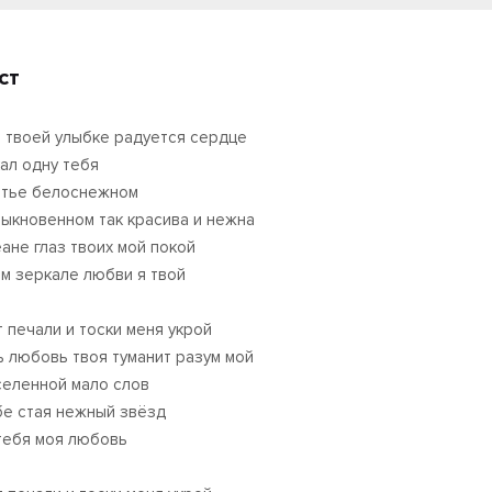
ст
 твоей улыбке радуется сердце
кал одну тебя
атье белоснежном
ыкновенном так красива и нежна
еане глаз твоих мой покой
ом зеркале любви я твой
т печали и тоски меня укрой
ь любовь твоя туманит разум мой
селенной мало слов
бе стая нежный звёзд
тебя моя любовь