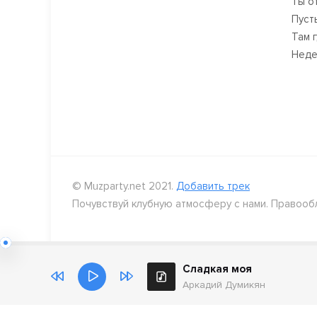
Ты о
Пуст
Там г
Неде
© Muzparty.net 2021.
Добавить трек
Почувствуй клубную атмосферу с нами. Правооб
Сладкая моя
Аркадий Думикян