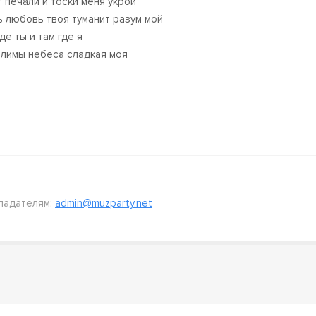
т печали и тоски меня укрой
ь любовь твоя туманит разум мой
де ты и там где я
лимы небеса сладкая моя
ладателям:
admin@muzparty.net