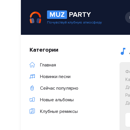
MUZ
PARTY
Почувствуй клубную атмосферу
Категории
Главная
Ф
Новинки песни
Ка
Дл
Сейчас популярно
Ра
Новые альбомы
Да
Клубные ремиксы