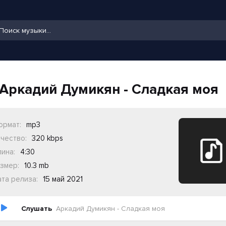
Аркадий Думикян - Сладкая моя
ормат:
mp3
чество:
320 kbps
ина:
4:30
змер:
10.3 mb
та релиза:
15 май 2021
Слушать
Аркадий Думикян - Сладкая моя