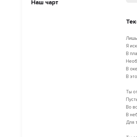
Наш чарт
Тек
Лишь
Я ис
В пл
Необ
В ок
В эт
Ты о
Пуст
Во в
В не
Для 