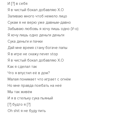
И [?] в себя
Я в чистый бокал добавляю X.O
Заливаю много чтоб немело лицо
Сукам я не верю уже давным-давно
Забываю любовь я хочу лишь одно (У-о)
Я хочу лишь одно деньги деньги
Сука деньги и пачки
Дай мне время стану богаче папы
Я в игре не скажу never stop
Я в чистый бокал добавляю X.O
Как я сделал так
Что я впустил её в дом?
Малая понимает что играет с огнём
Но мне правда поебать на неё
Мы так живём
И я в стельку сука пьяный
[?] будто я [?]
Oh shit я не буду пить