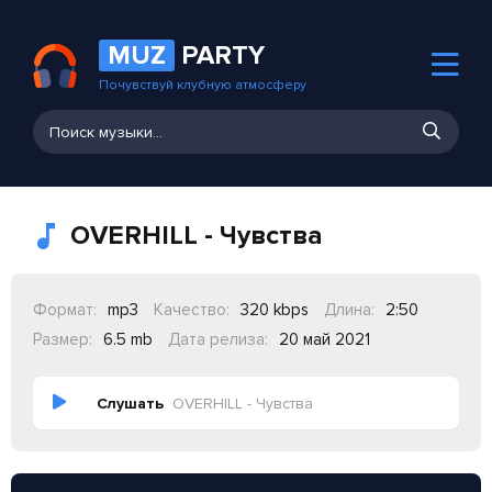
MUZ
PARTY
Почувствуй клубную атмосферу
OVERHILL - Чувства
Формат:
mp3
Качество:
320 kbps
Длина:
2:50
Размер:
6.5 mb
Дата релиза:
20 май 2021
Слушать
OVERHILL - Чувства