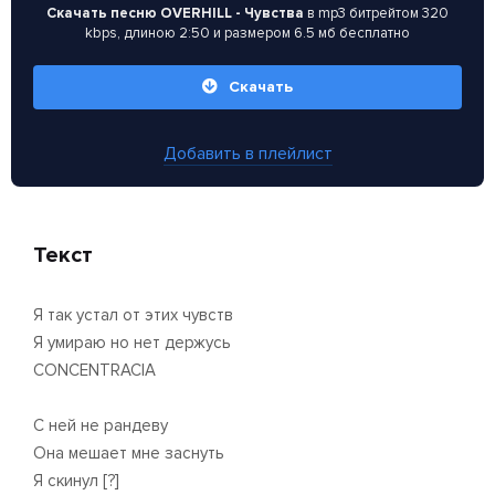
Скачать песню OVERHILL - Чувства
в mp3 битрейтом 320
kbps, длиною 2:50 и размером 6.5 мб бесплатно
Скачать
Добавить в плейлист
Текст
Я так устал от этих чувств
Я умираю но нет держусь
CONCENTRACIA
С ней не рандеву
Она мешает мне заснуть
Я скинул [?]