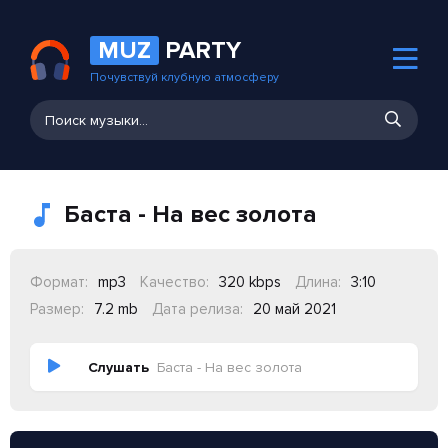
MUZ
PARTY
Почувствуй клубную атмосферу
Баста - На вес золота
Формат:
mp3
Качество:
320 kbps
Длина:
3:10
Размер:
7.2 mb
Дата релиза:
20 май 2021
Слушать
Баста - На вес золота