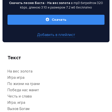
Скачать песню Баста - На вес золота
в mp3 битрейтом 320
kbps, длиною 3:10 и размером 7.2 мб бесплатно
Скачать
Добавить в плейлист
Текст
На вес золота
Игра игра
По жизни на грани
Победа нас манит
Честь и слава
Игра, игра
Вызов Богам