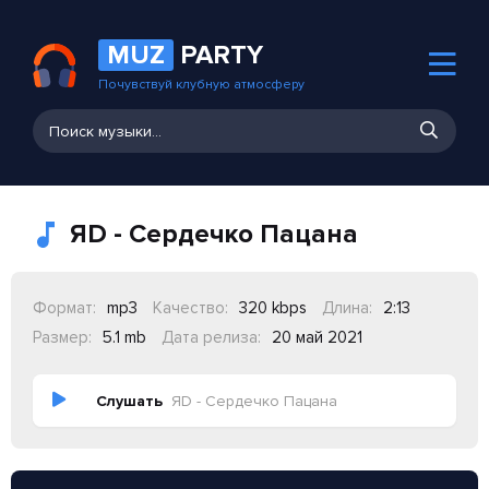
MUZ
PARTY
Почувствуй клубную атмосферу
ЯD - Сердечко Пацана
Формат:
mp3
Качество:
320 kbps
Длина:
2:13
Размер:
5.1 mb
Дата релиза:
20 май 2021
Слушать
ЯD - Сердечко Пацана