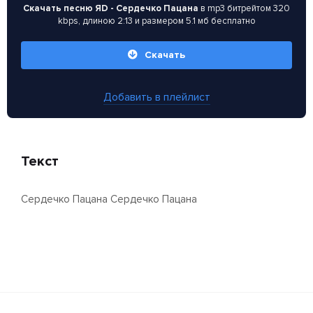
Скачать песню ЯD - Сердечко Пацана
в mp3 битрейтом 320
kbps, длиною 2:13 и размером 5.1 мб бесплатно
Скачать
Добавить в плейлист
Текст
Сердечко Пацана Сердечко Пацана