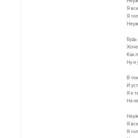
Неуж
Я вс
Я то
Неуж
Будь
Хоче
Как 
Ну и
В то
И ус
Я к 
На н
Неуж
Я вс
Я то