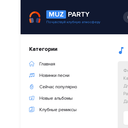
MUZ
PARTY
Почувствуй клубную атмосферу
Категории
Главная
Ф
Новинки песни
Ка
Дл
Сейчас популярно
Ра
Новые альбомы
Да
Клубные ремиксы