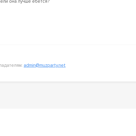
ели она лучше ебётся?
ладателям:
admin@muzparty.net