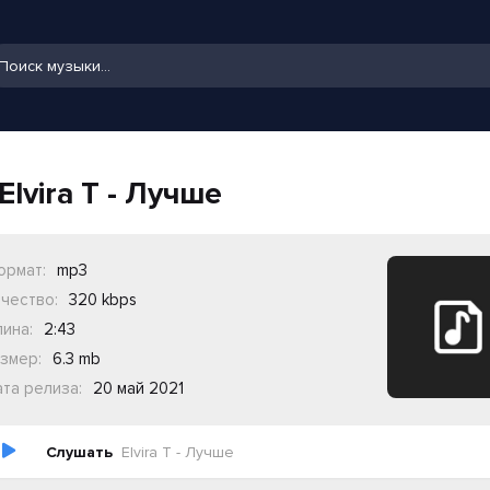
Elvira T - Лучше
ормат:
mp3
чество:
320 kbps
ина:
2:43
змер:
6.3 mb
та релиза:
20 май 2021
Слушать
Elvira T - Лучше