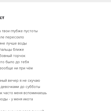
ст
а твои глубже пустоты
рле пересохло
мне лучше воды
 пальцы ближе
бовный торчок
что было до тебя
вообще ни при чём
мный вечер я не скучаю
 девочками до субботы
ак часто меня вспоминаешь
воды - у меня икота