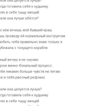
ели она целуется лучше?
егда готовила себя к худшему
плю в себе тыщу эмоций
ели она лучше ебётся?
 с кем хочешь мой бывший краш
шь проведу ей нормальный инструктаж
любить тебя правильно знаю только я
 убежала с тонущего корабля
мный вечер я не скучаю
трою винно-бокальный процесс
тебе никаких больше чувств не питаю
её и тебя рвотный рефлекс
ели она целуется лучше?
егда готовила себя к худшему
плю в себе тыщу эмоций