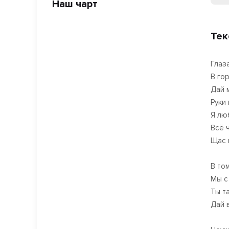
Наш чарт
Тек
Глаз
В го
Дай 
Руки
Я лю
Всё 
Щас 
В то
Мы с
Ты т
Дай 