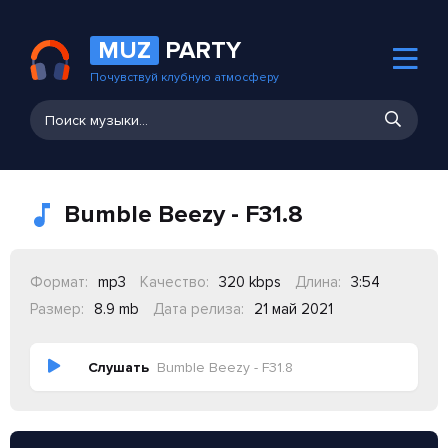
MUZ
PARTY
Почувствуй клубную атмосферу
Bumble Beezy - F31.8
Формат:
mp3
Качество:
320 kbps
Длина:
3:54
Размер:
8.9 mb
Дата релиза:
21 май 2021
Слушать
Bumble Beezy - F31.8