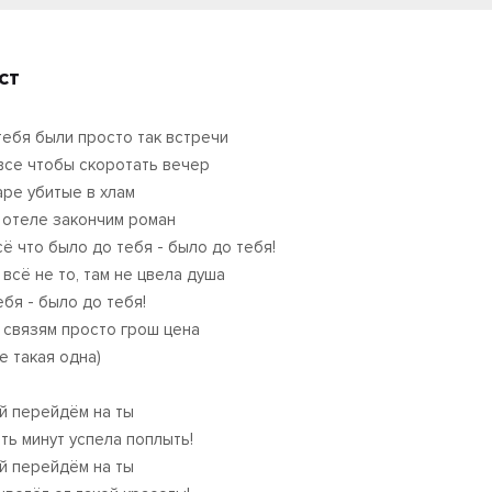
ст
тебя были просто так встречи
все чтобы скоротать вечер
аре убитые в хлам
 отеле закончим роман
сё что было до тебя - было до тебя!
 всё не то, там не цвела душа
ебя - было до тебя!
 связям просто грош цена
е такая одна)
й перейдём на ты
ять минут успела поплыть!
й перейдём на ты