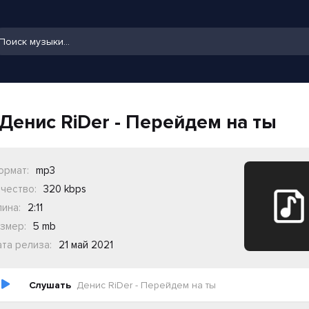
Денис RiDer - Перейдем на ты
ормат:
mp3
чество:
320 kbps
ина:
2:11
змер:
5 mb
та релиза:
21 май 2021
Слушать
Денис RiDer - Перейдем на ты