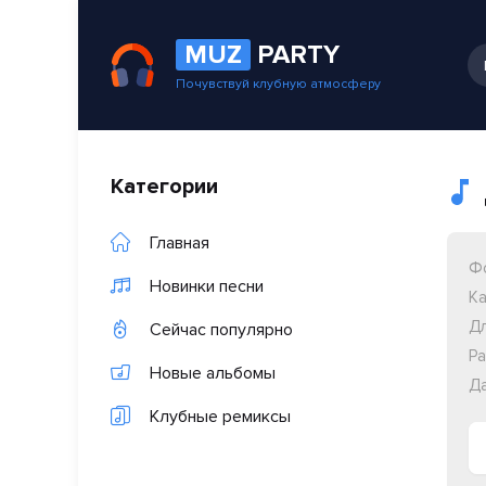
MUZ
PARTY
Почувствуй клубную атмосферу
Категории
Главная
Ф
Новинки песни
Ка
Дл
Сейчас популярно
Ра
Новые альбомы
Да
Клубные ремиксы