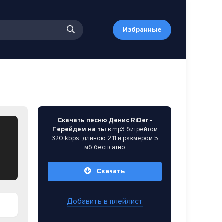
Избранные
Скачать песню Денис RiDer -
Перейдем на ты
в mp3 битрейтом
320 kbps, длиною 2:11 и размером 5
мб бесплатно
Скачать
Добавить в плейлист