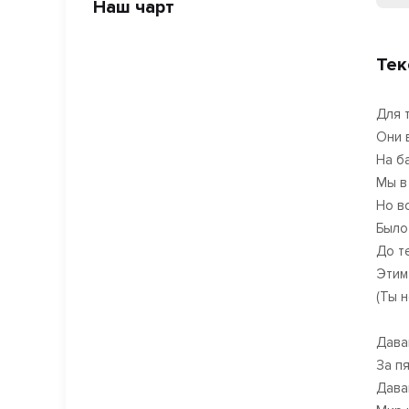
Наш чарт
Тек
Для 
Они 
На б
Мы в
Но в
Было
До т
Этим
(Ты н
Дава
За п
Дава