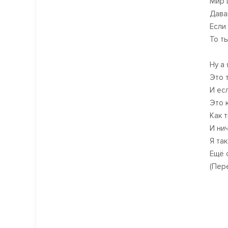
Мир 
Дава
Если
То т
Ну а
Это 
И ес
Это 
Как 
И ни
Я та
Ещё 
(Пер