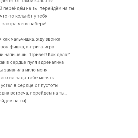
цветёт от такой красоты!
й перейдём на ты, перейдём на ты
 что-то кольнёт у тебя
ы завтра меня набери!
 я как мальчишка, жду звонка
твоя фишка, интрига-игра
ли напишешь: "Привет! Как дела?"
как в сердце пуля адреналина
ты заманила мило меня
чего не надо тебе менять
к устал в сердце от пустоты
одна встреча, перейдём на ты...
ейдём на ты)