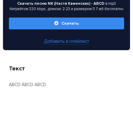
Скачать песню NK (Настя Каменских) - ABCD
в mp3
битрейтом 320 kbps, длиною 2:23 и размером 5.7 мб бесплатно
Скачать
Добавить в плейлист
Текст
ABCD ABCD ABCD