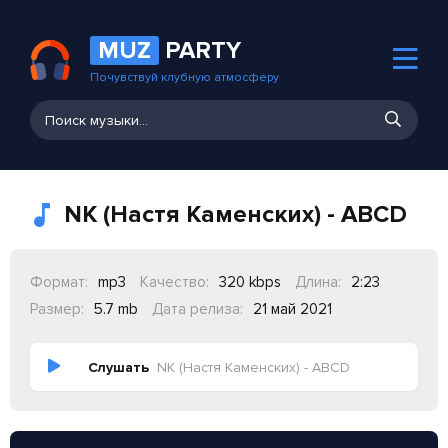
MUZ
PARTY
Почувствуй клубную атмосферу
NK (Настя Каменских) - ABCD
Формат:
mp3
Качество:
320 kbps
Длина:
2:23
Размер:
5.7 mb
Дата релиза:
21 май 2021
Слушать
NK (Настя Каменских) - ABCD