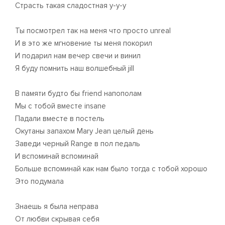
Страсть такая сладостная у-у-у
Ты посмотрел так на меня что просто unreal
И в это же мгновение ты меня покорил
И подарил нам вечер свечи и винил
Я буду помнить наш волшебный jill
В памяти будто бы friend напополам
Мы с тобой вместе insane
Падали вместе в постель
Окутаны запахом Mary Jean целый день
Заведи черный Range в пол педаль
И вспоминай вспоминай
Больше вспоминай как нам было тогда с тобой хорошо
Это подумала
Знаешь я была неправа
От любви скрывая себя