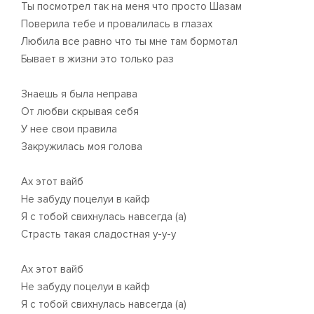
Ты посмотрел так на меня что просто Шазам
Поверила тебе и провалилась в глазах
Любила все равно что ты мне там бормотал
Бывает в жизни это только раз
Знаешь я была неправа
От любви скрывая себя
У нее свои правила
Закружилась моя голова
Ах этот вайб
Не забуду поцелуи в кайф
Я с тобой свихнулась навсегда (а)
Страсть такая сладостная у-у-у
Ах этот вайб
Не забуду поцелуи в кайф
Я с тобой свихнулась навсегда (а)