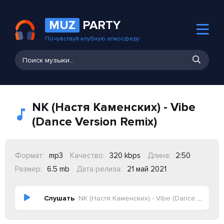
MUZ
PARTY
Почувствуй клубную атмосферу
NK (Настя Каменских) - Vibe
(Dance Version Remix)
Формат:
mp3
Качество:
320 kbps
Длина:
2:50
Размер:
6.5 mb
Дата релиза:
21 май 2021
Слушать
NK (Настя Каменских) - Vibe (Dance Version Remix)