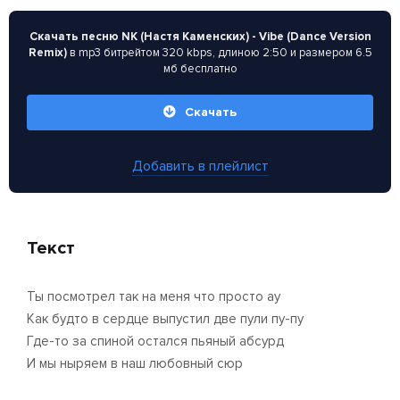
Скачать песню NK (Настя Каменских) - Vibe (Dance Version
Remix)
в mp3 битрейтом 320 kbps, длиною 2:50 и размером 6.5
мб бесплатно
Скачать
Добавить в плейлист
Текст
Ты посмотрел так на меня что просто ау
Как будто в сердце выпустил две пули пу-пу
Где-то за спиной остался пьяный абсурд
И мы ныряем в наш любовный сюр