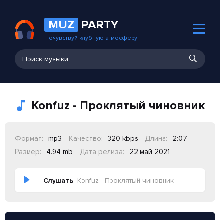
MUZ
PARTY
Почувствуй клубную атмосферу
Konfuz - Проклятый чиновник
Формат:
mp3
Качество:
320 kbps
Длина:
2:07
Размер:
4.94 mb
Дата релиза:
22 май 2021
Слушать
Konfuz - Проклятый чиновник