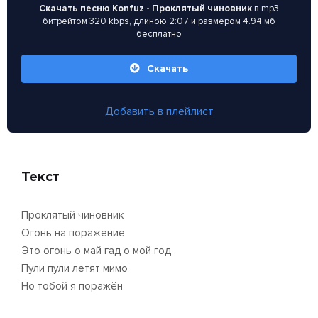
Скачать песню Konfuz - Проклятый чиновник
в mp3
битрейтом 320 kbps, длиною 2:07 и размером 4.94 мб
бесплатно
Скачать
Добавить в плейлист
Текст
Проклятый чиновник
Огонь на поражение
Это огонь о май гад о мой год
Пули пули летят мимо
Но тобой я поражён