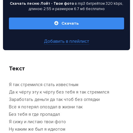
Скачать песню Лойт - Твои фото
в mp3 битрейтом 320 kbps,
длиною 2:55 и размером 6.7 мб бесплатно
Скачать
Добавить в плейлист
Текст
Я так стремился стать известным
Да к чёрту эту к чёрту без тебя я так стремился
Заработать деньги да так чтоб без оглядки
Всё я потерял опоздал в жизни так
Без тебя я где пропадал
Я сижу и листаю твои фото
Ну каким же был я идиотом