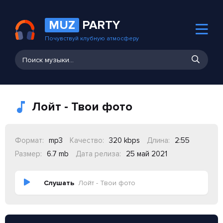
MUZ
PARTY
Почувствуй клубную атмосферу
Лойт - Твои фото
Формат:
mp3
Качество:
320 kbps
Длина:
2:55
Размер:
6.7 mb
Дата релиза:
25 май 2021
Слушать
Лойт - Твои фото