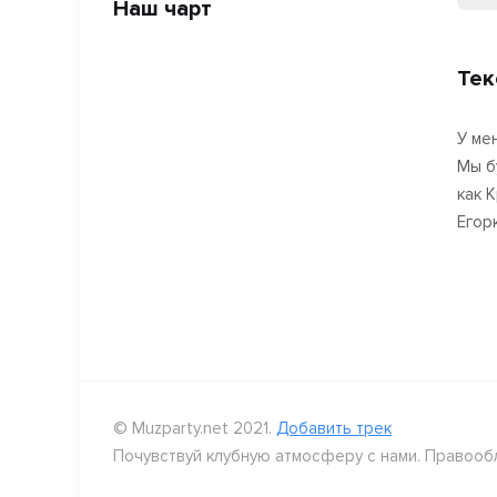
Наш чарт
Тек
У ме
Мы б
как 
Егор
© Muzparty.net 2021.
Добавить трек
Почувствуй клубную атмосферу с нами. Правооб