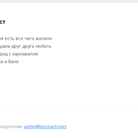
ст
ня есть все чего желала
удем друг друга любить
Крид с карнавалом
ка и Валя
ладателям:
admin@muzparty.net