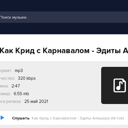
Как Крид с Карнавалом - Эдиты Ал
ормат:
mp3
чество:
320 kbps
ина:
2:47
змер:
6.55 mb
та релиза:
25 май 2021
Слушать
Как Крид с Карнавалом - Эдиты Алишера (tik tok)