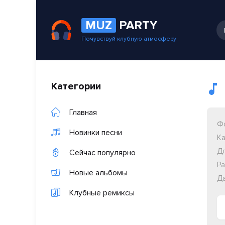
MUZ
PARTY
Почувствуй клубную атмосферу
Категории
Главная
Ф
Новинки песни
Ка
Дл
Сейчас популярно
Ра
Новые альбомы
Да
Клубные ремиксы