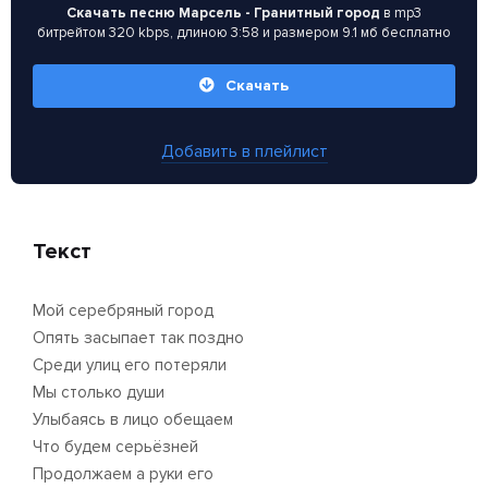
Скачать песню Марсель - Гранитный город
в mp3
битрейтом 320 kbps, длиною 3:58 и размером 9.1 мб бесплатно
Скачать
Добавить в плейлист
Текст
Мой серебряный город
Опять засыпает так поздно
Среди улиц его потеряли
Мы столько души
Улыбаясь в лицо обещаем
Что будем серьёзней
Продолжаем а руки его