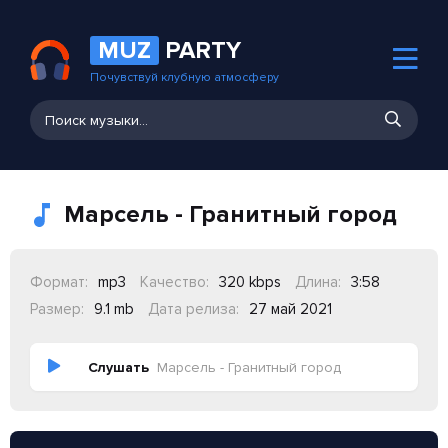
MUZ
PARTY
Почувствуй клубную атмосферу
Марсель - Гранитный город
Формат:
mp3
Качество:
320 kbps
Длина:
3:58
Размер:
9.1 mb
Дата релиза:
27 май 2021
Слушать
Марсель - Гранитный город