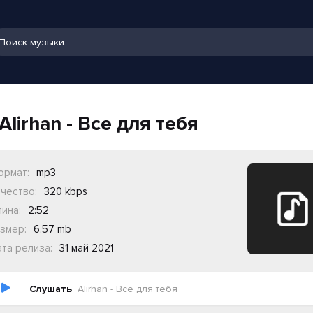
Alirhan - Все для тебя
ормат:
mp3
чество:
320 kbps
ина:
2:52
змер:
6.57 mb
та релиза:
31 май 2021
Слушать
Alirhan - Все для тебя