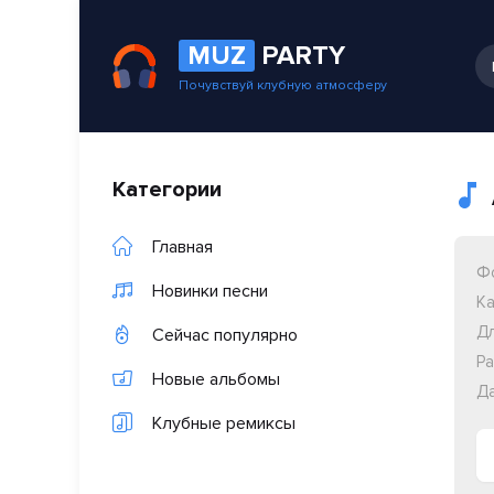
MUZ
PARTY
Почувствуй клубную атмосферу
Категории
Главная
Ф
Новинки песни
Ка
Дл
Сейчас популярно
Ра
Новые альбомы
Да
Клубные ремиксы