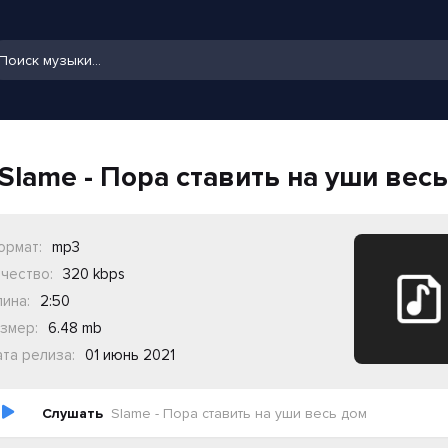
Slame - Пора ставить на уши вес
ормат:
mp3
чество:
320 kbps
ина:
2:50
змер:
6.48 mb
та релиза:
01 июнь 2021
Слушать
Slame - Пора ставить на уши весь дом