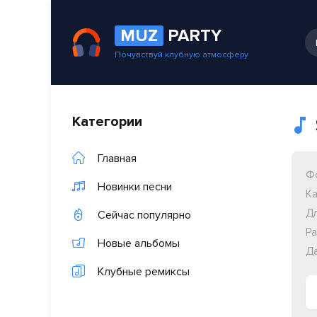
MUZ
PARTY
Почувствуй клубную атмосферу
Категории
Главная
Ф
Новинки песни
Ка
Дл
Сейчас популярно
Ра
Новые альбомы
Да
Клубные ремиксы