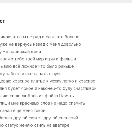
ст
нимаю что ты не рад и слышать больно
 уже не вернусь назад с меня довольно
у Не провожай меня
тавляю тебе твой мир игры и фальши
бываю всё ложное что было раньше
огу забыть и всё начать с нуля
деваю красное платье я ухожу легко и красиво
дня будет яркое я наконец-то буду счастливой
аляю свою любовь из файла Память
 пиши мне красивых слов не надо спамить
е знал ещё меня такой
бираю другой сюжет другой сценарий
ю статус меняю стиль на аватаре