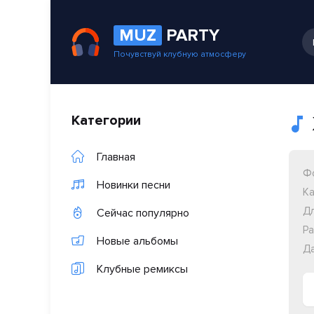
MUZ
PARTY
Почувствуй клубную атмосферу
Категории
Главная
Ф
Новинки песни
Ка
Дл
Сейчас популярно
Ра
Новые альбомы
Да
Клубные ремиксы