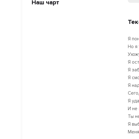
Наш чарт
Тек
Я по
Но я
Ухож
Я ос
Я за
Я см
Я на
Сего
Я уд
И не
Ты н
Я вы
Меня