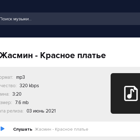
Жасмин - Красное платье
ормат:
mp3
чество:
320 kbps
ина:
3:20
змер:
7.6 mb
та релиза:
03 июнь 2021
Слушать
Жасмин - Красное платье