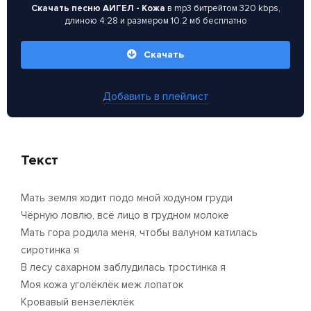
Скачать песню АИГЕЛ - Кожа
в mp3 битрейтом 320 kbps,
длиною 4:28 и размером 10.2 мб бесплатно
Скачать
Добавить в плейлист
Текст
Мать земля ходит подо мной ходуном груди
Чёрную ловлю, всё лицо в грудном молоке
Мать гора родила меня, чтобы валуном катилась
сиротинка я
В лесу сахарном заблудилась тростинка я
Моя кожа уголёклёк меж лопаток
Кровавый вензелёклёк