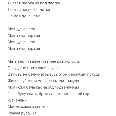
Льётся патока из под плётки
Льётся песня из глотки
Но моя душа нема
Моя душа нема
Моё тело тюрьма
Моя душа нема
Моё тело тюрьма
Мать земля заплетает мне ржи колосок
Покуда не стану хлеба кусок
В плоть её белую вгрызусь ртом беззубым покуда
Жизнь зубастая меня не смелит никуда
Моя кожа бела как наряд подвенечный
Пока буду спать, брось её, жених, в свой горн
кузнечный
Моя кожакожа снежок
Рваная рубашка