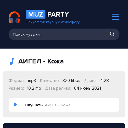
MUZ
PARTY
Почувствуй клубную атмосферу
АИГЕЛ - Кожа
Формат:
mp3
Качество:
320 kbps
Длина:
4:28
Размер:
10.2 mb
Дата релиза:
04 июнь 2021
Слушать
АИГЕЛ - Кожа