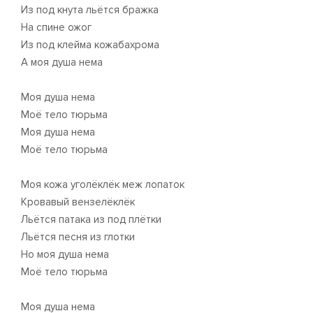
Из под кнута льётся бражка
На спине ожог
Из под клейма кожабахрома
А моя душа нема
Моя душа нема
Моё тело тюрьма
Моя душа нема
Моё тело тюрьма
Моя кожа уголёклёк меж лопаток
Кровавый вензелёклёк
Льётся патака из под плётки
Льётся песня из глотки
Но моя душа нема
Моё тело тюрьма
Моя душа нема