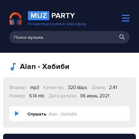
MUZ
PARTY
Почувствуй клубную атмосферу
Alan - Хабиби
Формат:
mp3
Качество:
320 kbps
Длина:
2:41
Размер:
6.14 mb
Дата релиза:
06 июнь 2021
Слушать
Alan - Хабиби