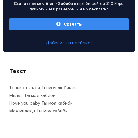
Скачать песню Alan - Хабиби
в mp3 битрейтом 320 kbps,
длиною 2:41 и размером 6.14 мб бесплатно
Скачать
Добавить в плейлист
Текст
Только ты моя Ты моя любимая
Милая Ты моя хабиби
I love you baby Ты моя хабиби
Моя миледи Ты моя хабиби