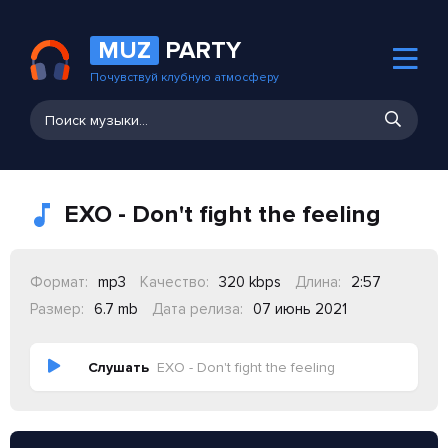
MUZ
PARTY
Почувствуй клубную атмосферу
EXO - Don't fight the feeling
Формат:
mp3
Качество:
320 kbps
Длина:
2:57
Размер:
6.7 mb
Дата релиза:
07 июнь 2021
Слушать
EXO - Don't fight the feeling