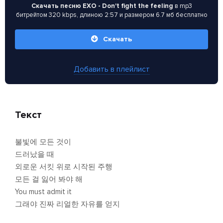
Скачать песню EXO - Don't fight the feeling
в mp3
битрейтом 320 kbps, длиною 2:57 и размером 6.7 мб бесплатно
Скачать
Добавить в плейлист
Текст
불빛에 모든 것이
드러났을 때
외로운 서킷 위로 시작된 주행
모든 걸 잃어 봐야 해
You must admit it
그래야 진짜 리얼한 자유를 얻지