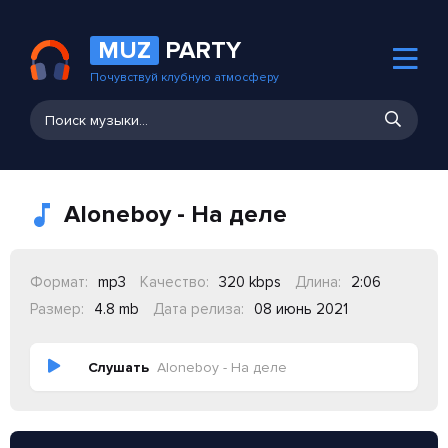
MUZ
PARTY
Почувствуй клубную атмосферу
Aloneboy - На деле
Формат:
mp3
Качество:
320 kbps
Длина:
2:06
Размер:
4.8 mb
Дата релиза:
08 июнь 2021
Слушать
Aloneboy - На деле