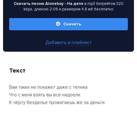
Скачать песню Aloneboy - На деле
в mp3 битрейтом 320
kbps, длиною 2:06 и размером 4.8 мб бесплатно
Скачать
Добавить в плейлист
Текст
Вам таких не покажет даже с телека
Что с меня взять вы все надоели
К чёрту безделье прожигаешь же за деньги