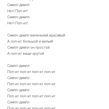
Симпл-димпл
Нет! Поп-ит!
Симпл-димпл
Нет! Поп-ит!
Симпл-димпл маленький красивый
А поп-ит большой и милый!
Симпл-димпл он простой
А поп-ит ваще крутой
Симпл-димпл
Поп-ит поп-ит поп-ит поп-ит
Симпл-димпл
Поп-ит поп-ит поп-ит поп-ит
Симпл-димпл
Поп-ит поп-ит поп-ит поп-ит
Симпл-димпл
Поп-ит поп-ит поп-ит поп-ит