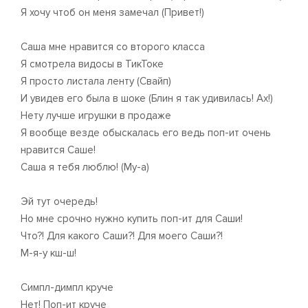
Я хочу чтоб он меня замечал (Привет!)
Саша мне нравится со второго класса
Я смотрела видосы в ТикТоке
Я просто листала ленту (Свайп)
И увидев его была в шоке (Блин я так удивилась! Ах!)
Нету лучше игрушки в продаже
Я вообще везде обыскалась его ведь поп-ит очень
нравится Саше!
Саша я тебя люблю! (Му-а)
Эй тут очередь!
Но мне срочно нужно купить поп-ит для Саши!
Что?! Для какого Саши?! Для моего Саши?!
М-я-у кш-ш!
Симпл-димпл круче
Нет! Поп-ит круче