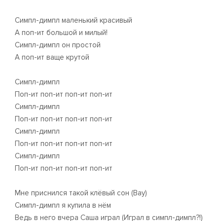
Симпл-димпл маленький красивый
А поп-ит большой и милый!
Симпл-димпл он простой
А поп-ит ваще крутой
Симпл-димпл
Поп-ит поп-ит поп-ит поп-ит
Симпл-димпл
Поп-ит поп-ит поп-ит поп-ит
Симпл-димпл
Поп-ит поп-ит поп-ит поп-ит
Симпл-димпл
Поп-ит поп-ит поп-ит поп-ит
Мне приснился такой клёвый сон (Вау)
Симпл-димпл я купила в нём
Ведь в него вчера Саша играл (Играл в симпл-димпл?!)