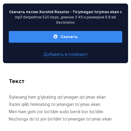
Скачать песню Xurshid Rasulov - To'ymagan to'ymas ekan
в
mp3 битрейтом 320 kbps, длиною 3:49 и размером 8.8 мб
бесплатно
Скачать
Добавить в плейлист
Текст
Siylasang ham g’iybating qo’ymagan qo’ymas ekan
Xazim qilib himmating to’ymangan to’ymas ekan
Men ham gohi zor bo’ldim xudo berdi bor bo’ldim
Nochorga do’st yor bo’ldim to’ymangan to’ymas ekan