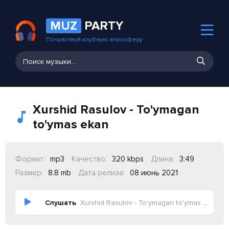
MUZ
PARTY
Почувствуй клубную атмосферу
Xurshid Rasulov - To'ymagan
to'ymas ekan
Формат:
mp3
Качество:
320 kbps
Длина:
3:49
Размер:
8.8 mb
Дата релиза:
08 июнь 2021
Слушать
Xurshid Rasulov - To'ymagan to'ymas ekan