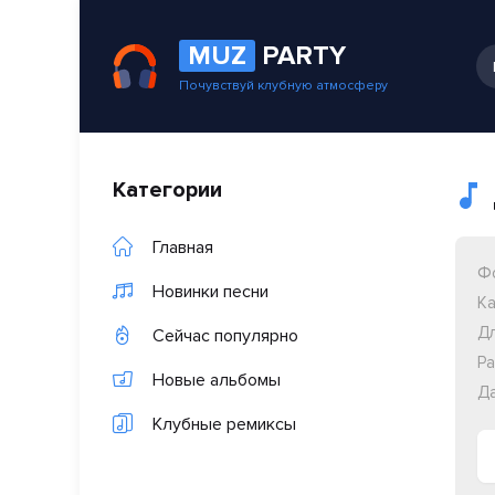
MUZ
PARTY
Почувствуй клубную атмосферу
Категории
Главная
Ф
Новинки песни
Ка
Дл
Сейчас популярно
Ра
Новые альбомы
Да
Клубные ремиксы