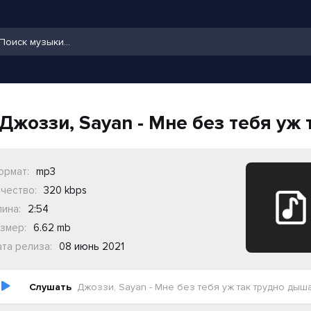
Джоззи, Sayan - Мне без тебя уж
ормат:
mp3
чество:
320 kbps
ина:
2:54
змер:
6.62 mb
та релиза:
08 июнь 2021
Слушать
Джоззи, Sayan - Мне без тебя уж так трудно дыш