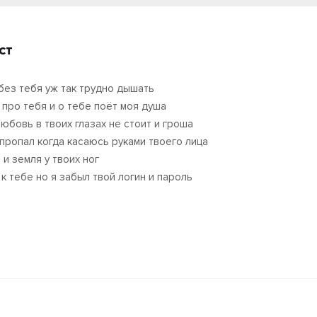
ст
без тебя уж так трудно дышать
 про тебя и о тебе поёт моя душа
любовь в твоих глазах не стоит и гроша
 пропал когда касаюсь руками твоего лица
 и земля у твоих ног
 к тебе но я забыл твой логин и пароль