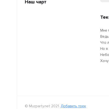
Наш чарт
Тек
Мне 
Ведь
Что 
Но я
Небо
Хочу
© Muzparty.net 2021.
Добавить трек