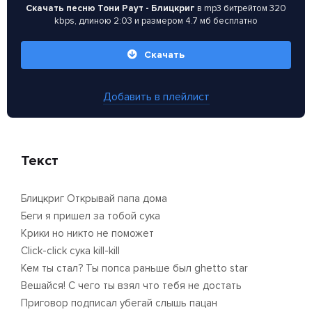
Скачать песню Тони Раут - Блицкриг
в mp3 битрейтом 320
kbps, длиною 2:03 и размером 4.7 мб бесплатно
Скачать
Добавить в плейлист
Текст
Блицкриг Открывай папа дома
Беги я пришел за тобой сука
Крики но никто не поможет
Click-click сyка kill-kill
Кем ты стал? Ты попса раньше был ghetto star
Вешайся! С чего ты взял что тебя не достать
Приговор подписал убегай слышь пацан