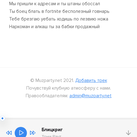
Мы пришли к адресам и ты штаны обоссал
Ты боец блaть в fortnite бесполезный говнарь
Тебе брезгаю уeбать ходишь по лезвию ножа
Наркоман и алкаш ты за бабки продажный
© Muzparty.net 2021.
Добавить трек
Почувствуй клубную атмосферу с нами.
Правообладателям:
admin@muzparty.net
Блицкриг
Тони Раут