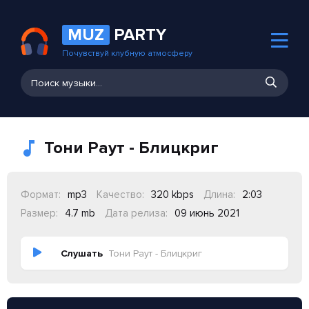
MUZ
PARTY
Почувствуй клубную атмосферу
Тони Раут - Блицкриг
Формат:
mp3
Качество:
320 kbps
Длина:
2:03
Размер:
4.7 mb
Дата релиза:
09 июнь 2021
Слушать
Тони Раут - Блицкриг