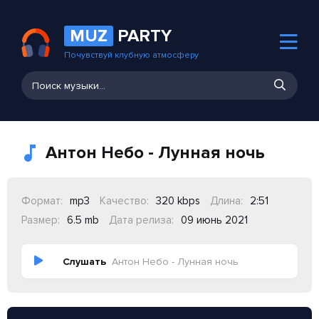
MUZ
PARTY
Почувствуй клубную атмосферу
Антон Небо - Лунная ночь
Формат:
mp3
Качество:
320 kbps
Длина:
2:51
Размер:
6.5 mb
Дата релиза:
09 июнь 2021
Слушать
Антон Небо - Лунная ночь