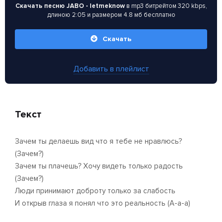
Скачать песню JABO - letmeknow
в mp3 битрейтом 320 kbps,
длиною 2:05 и размером 4.8 мб бесплатно
Скачать
Добавить в плейлист
Текст
Зачем ты делаешь вид что я тебе не нравлюсь?
(Зачем?)
Зачем ты плачешь? Хочу видеть только радость
(Зачем?)
Люди принимают доброту только за слабость
И открыв глаза я понял что это реальность (А-а-а)