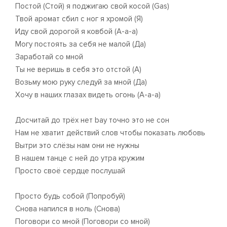
Постой (Стой) я поджигаю свой косой (Gas)
Твой аромат сбил с ног я хромой (Я)
Иду свой дорогой я ковбой (А-а-а)
Могу постоять за себя не малой (Да)
Заработай со мной
Ты не веришь в себя это отстой (А)
Возьму мою руку следуй за мной (Да)
Хочу в наших глазах видеть огонь (А-а-а)
Досчитай до трёх нет bay точно это не сон
Нам не хватит действий слов чтобы показать любовь
Вытри это слёзы нам они не нужны
В нашем танце с ней до утра кружим
Просто своё сердце послушай
Просто будь собой (Попробуй)
Снова напился в ноль (Снова)
Поговори со мной (Поговори со мной)