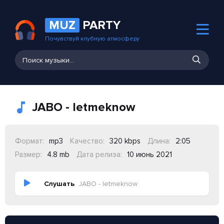
MUZ
PARTY
Почувствуй клубную атмосферу
JABO - letmeknow
Формат:
mp3
Качество:
320 kbps
Длина:
2:05
Размер:
4.8 mb
Дата релиза:
10 июнь 2021
Слушать
JABO - letmeknow