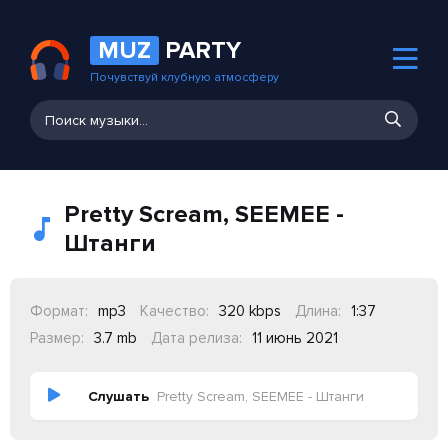
MUZ
PARTY
Почувствуй клубную атмосферу
Pretty Scream, SEEMEE -
Штанги
Формат:
mp3
Качество:
320 kbps
Длина:
1:37
Размер:
3.7 mb
Дата релиза:
11 июнь 2021
Слушать
Pretty Scream, SEEMEE - Штанги