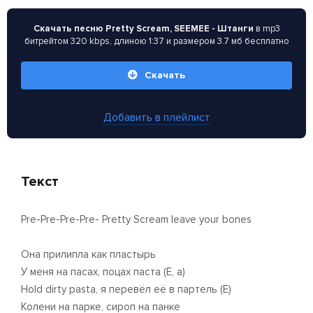
Скачать песню Pretty Scream, SEEMEE - Штанги
в mp3
битрейтом 320 kbps, длиною 1:37 и размером 3.7 мб бесплатно
Скачать
Добавить в плейлист
Текст
Pre-Pre-Pre-Pre- Pretty Scream leave your bones
Она прилипла как пластырь
У меня на пасах, поцах паста (Е, а)
Hold dirty pasta, я перевёл её в партель (Е)
Колени на парке, сироп на панке