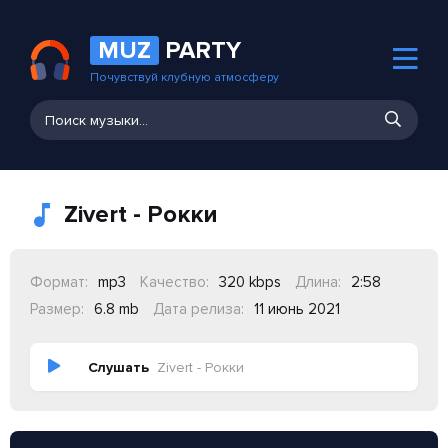
MUZ
PARTY
Почувствуй клубную атмосферу
Zivert - Рокки
Формат:
mp3
Качество:
320 kbps
Длина:
2:58
Размер:
6.8 mb
Дата релиза:
11 июнь 2021
Слушать
Zivert - Рокки