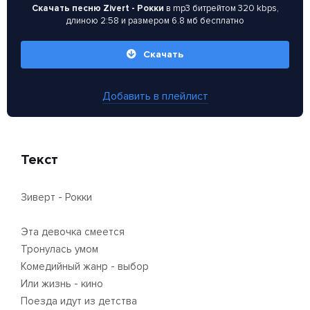
Скачать песню Zivert - Рокки
в mp3 битрейтом 320 kbps,
длиною 2:58 и размером 6.8 мб бесплатно
Скачать
Добавить в плейлист
Текст
Зиверт - Рокки
Эта девочка смеется
Тронулась умом
Комедийный жанр - выбор
Или жизнь - кино
Поезда идут из детства