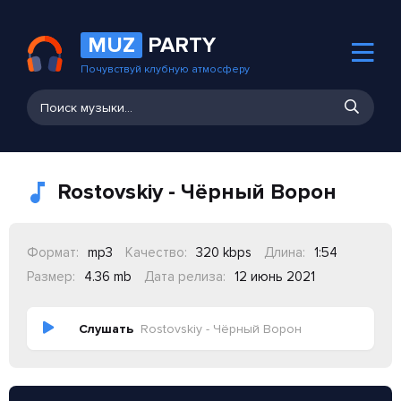
MUZ
PARTY
Почувствуй клубную атмосферу
Rostovskiy - Чёрный Ворон
Формат:
mp3
Качество:
320 kbps
Длина:
1:54
Размер:
4.36 mb
Дата релиза:
12 июнь 2021
Слушать
Rostovskiy - Чёрный Ворон