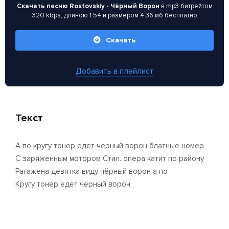
Скачать песню Rostovskiy - Чёрный Ворон
в mp3 битрейтом
320 kbps, длиною 1:54 и размером 4.36 мб бесплатно
Скачать
Добавить в плейлист
Текст
А по кругу тонер едет чёрный ворон блатные номер
С заряженным мотором Стил. опера катит по району
Pагажена девятка виду чёрный ворон а по
Кругу тонер едет чёрный ворон